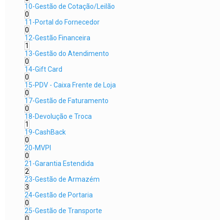
10-Gestão de Cotação/Leilão
0
11-Portal do Fornecedor
0
12-Gestão Financeira
1
13-Gestão do Atendimento
0
14-Gift Card
0
15-PDV - Caixa Frente de Loja
0
17-Gestão de Faturamento
0
18-Devolução e Troca
1
19-CashBack
0
20-MVPI
0
21-Garantia Estendida
2
23-Gestão de Armazém
3
24-Gestão de Portaria
0
25-Gestão de Transporte
0