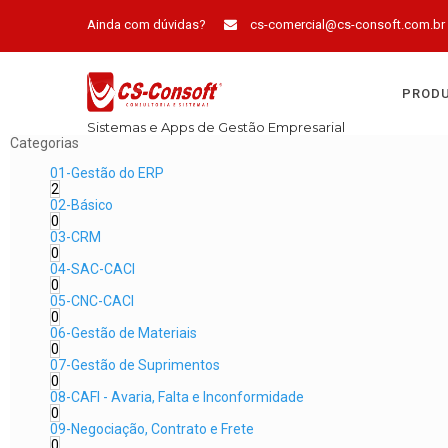
Ainda com dúvidas?
cs-comercial@cs-consoft.com.br
PROD
Sistemas e Apps de Gestão Empresarial
Categorias
01-Gestão do ERP
2
02-Básico
0
03-CRM
0
04-SAC-CACI
0
05-CNC-CACI
0
06-Gestão de Materiais
0
07-Gestão de Suprimentos
0
08-CAFI - Avaria, Falta e Inconformidade
0
09-Negociação, Contrato e Frete
0