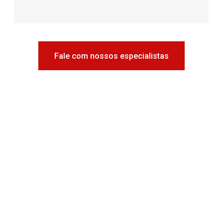
Fale com nossos especialistas
SE AINDA TIVER DÚVIDAS,
COMO PODEMOS TE
AJUDAR?
SINTA-SE A VONTADE E SOLICITE UMA
COTAÇÃO