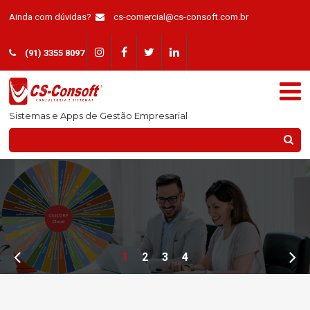
Ainda com dúvidas?
cs-comercial@cs-consoft.com.br
(91) 3355 8097
Sistemas e Apps de Gestão Empresarial
1
2
3
4